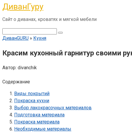
ДиванГуру
Перейти
к
Сайт о диванах, кроватях и мягкой мебели
контенту
Поиск:
ДиванGURU
»
Кухня
Красим кухонный гарнитур своими р
Автор:
divanchik
Содержание
Виды покрытий
Покраска кухни
Выбор лакокрасочных материалов
Подготовка материала
Покраска материала
Необходимые материалы