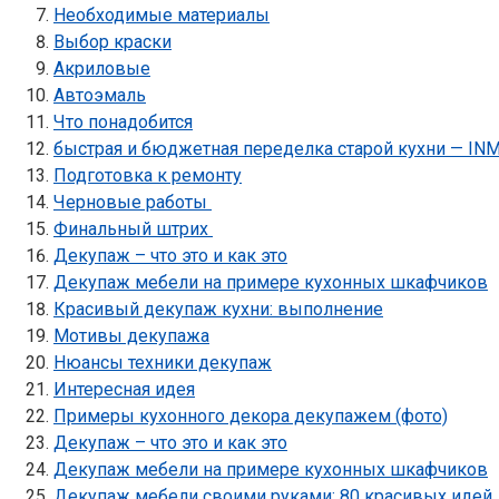
Необходимые материалы
Выбор краски
Акриловые
Автоэмаль
Что понадобится
быстрая и бюджетная переделка старой кухни — I
Подготовка к ремонту
Черновые работы
Финальный штрих
Декупаж – что это и как это
Декупаж мебели на примере кухонных шкафчиков
Красивый декупаж кухни: выполнение
Мотивы декупажа
Нюансы техники декупаж
Интересная идея
Примеры кухонного декора декупажем (фото)
Декупаж – что это и как это
Декупаж мебели на примере кухонных шкафчиков
Декупаж мебели своими руками: 80 красивых идей