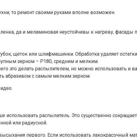
ухни, то ремонт своими руками вполне возможен.
пленка, да и меламиновая неустойчивы к нагреву, фасады 
ок, щеток или шлифмашинки. Обработка удаляет остатки 
рупным зерном – P180, средним и мелким.
его это делать распылителем, но можно использовать и вал
ть абразивом с самым мелким зерном.
идео.
чше использовать распылитель. Это существенно сокращае
нной или радиусной.
 высыхания первого. Если использовать лакокрасочный мат