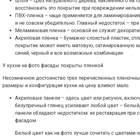
Шпон – срез натурального дерева, наклеенного на пл
восстановить это покрытие при повреждении нельзя
ПВХ-пленка – чаще применяется для ламинирования 
и не совсем убедительно. Главный недостаток – при
Меламиновая пленка – основой ее служит декоратив
Акриловая пленка – бумажно-слоистый пластик, от
покрытие может иметь матовую, сатинированную ил
синий, черный и все возможные комбинации.
У кухни на фото фасады покрыты пленкой
Несомненное достоинство трех перечисленных пленочных
размеры и конфигурация кухни на цену влияют мало.
Акриловые панели – здесь цвет или рисунок, включ
безупречный глянец усиливает любой цвет – белый,
панели обладают недостатком: их реставрация при 
фасадом.
Белый цвет как на фото лучше сочетать с цветами