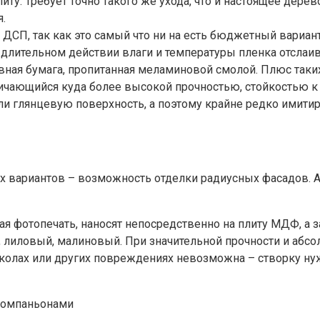
иту. Требует точно такого же ухода, что и настоящее дерев
.
ДСП, так как это самый что ни на есть бюджетный вариан
 длительном действии влаги и температуры пленка отслаи
ная бумага, пропитанная меламиновой смолой. Плюс таких
личающийся куда более высокой прочностью, стойкостью 
и глянцевую поверхность, а поэтому крайне редко имитир
 вариантов – возможность отделки радиусных фасадов. А
ая фотопечать, наносят непосредственно на плиту МДФ, а
 лиловый, малиновый. При значительной прочности и абсо
сколах или других повреждениях невозможна – створку ну
-компаньонами