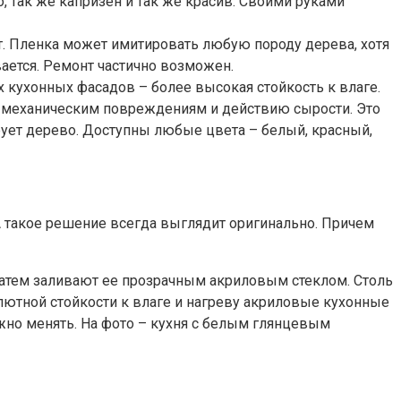
о, так же капризен и так же красив. Своими руками
т. Пленка может имитировать любую породу дерева, хотя
вается. Ремонт частично возможен.
 кухонных фасадов – более высокая стойкость к влаге.
к механическим повреждениям и действию сырости. Это
ует дерево. Доступны любые цвета – белый, красный,
 такое решение всегда выглядит оригинально. Причем
 затем заливают ее прозрачным акриловым стеклом. Столь
лютной стойкости к влаге и нагреву акриловые кухонные
жно менять. На фото – кухня с белым глянцевым