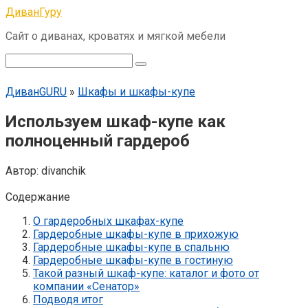
Перейти
ДиванГуру
к
Сайт о диванах, кроватях и мягкой мебели
контенту
Поиск:
ДиванGURU
»
Шкафы и шкафы-купе
Используем шкаф-купе как
полноценный гардероб
Автор:
divanchik
Содержание
О гардеробных шкафах-купе
Гардеробные шкафы-купе в прихожую
Гардеробные шкафы-купе в спальню
Гардеробные шкафы-купе в гостиную
Такой разный шкаф-купе: каталог и фото от
компании «Сенатор»
Подводя итог