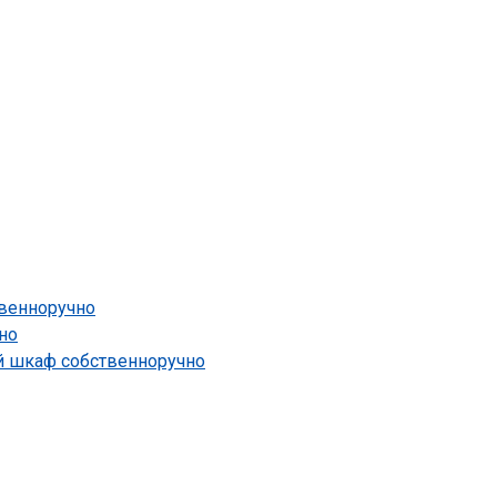
твенноручно
но
ый шкаф собственноручно