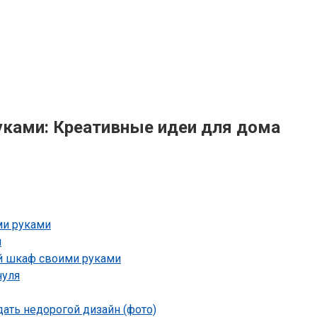
уками: Креативные идеи для дома
ми руками
и
ый шкаф своими руками
нуля
ать недорогой дизайн (фото)