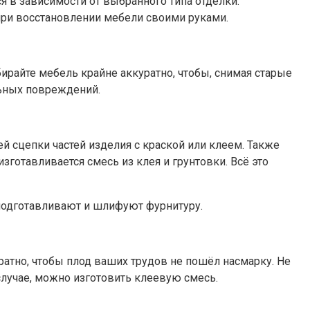
 в зависимости от выбранного типа отделки.
при восстановлении мебели своими руками.
райте мебель крайне аккуратно, чтобы, снимая старые
льных повреждений.
й сцепки частей изделия с краской или клеем. Также
отавливается смесь из клея и грунтовки. Всё это
подготавливают и шлифуют фурнитуру.
атно, чтобы плод ваших трудов не пошёл насмарку. Не
случае, можно изготовить клеевую смесь.