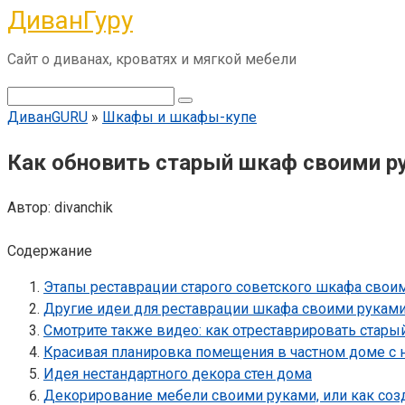
ДиванГуру
Перейти
к
Сайт о диванах, кроватях и мягкой мебели
контенту
Поиск:
ДиванGURU
»
Шкафы и шкафы-купе
Как обновить старый шкаф своими р
Автор:
divanchik
Содержание
Этапы реставрации старого советского шкафа свои
Другие идеи для реставрации шкафа своими рукам
Смотрите также видео: как отреставрировать стар
Красивая планировка помещения в частном доме с 
Идея нестандартного декора стен дома
Декорирование мебели своими руками, или как созд