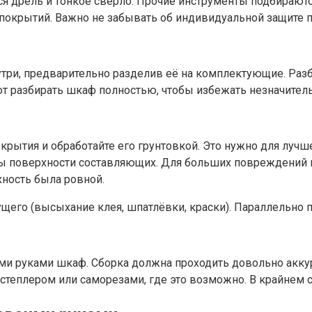
 дрель и тонкое сверло. Прочие инструменты подбираются
 покрытий. Важно не забывать об индивидуальной защите 
ри, предварительно разделив её на комплектующие. Разби
ют разбирать шкаф полностью, чтобы избежать незначите
рытия и обработайте его грунтовкой. Это нужно для лучше
 поверхности составляющих. Для больших повреждений изг
ность была ровной.
его (высыхание клея, шпатлёвки, краски). Параллельно 
ми руками шкаф. Сборка должна проходить довольно аккур
 степлером или саморезами, где это возможно. В крайнем 