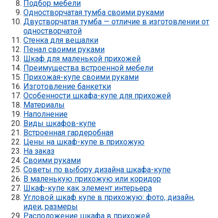
Подбор мебели
Одностворчатая тумба своими руками
Двустворчатая тумба — отличие в изготовлении от
одностворчатой
Стенка для вешалки
Пенал своими руками
Шкаф для маленькой прихожей
Преимущества встроенной мебели
Прихожая-купе своими руками
Изготовление банкетки
Особенности шкафа-купе для прихожей
Материалы
Наполнение
Виды шкафов-купе
Встроенная гардеробная
Цены на шкаф-купе в прихожую
На заказ
Своими руками
Советы по выбору дизайна шкафа-купе
В маленькую прихожую или коридор
Шкаф-купе как элемент интерьера
Угловой шкаф купе в прихожую: фото, дизайн,
идеи, размеры
Расположение шкафа в прихожей