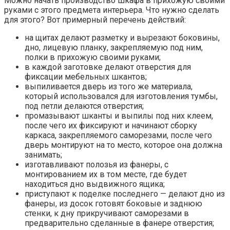
Можно начать производство шкафа в прихожую своими
руками с этого предмета интерьера. Что нужно сделать
для этого? Вот примерный перечень действий:
на щитах делают разметку и вырезают боковины,
дно, лицевую планку, закрепляемую под ним,
полки в прихожую своими руками;
в каждой заготовке делают отверстия для
фиксации мебельных шкантов;
выпиливается дверь из того же материала,
который использовался для изготовления тумбы,
под петли делаются отверстия;
промазывают шканты и выпилы под них клеем,
после чего их фиксируют и начинают сборку
каркаса, закрепляемого саморезами, после чего
дверь монтируют на то место, которое она должна
занимать;
изготавливают полозья из фанеры, с
монтированием их в том месте, где будет
находиться дно выдвижного ящика;
приступают к поделке последнего — делают дно из
фанеры, из досок готовят боковые и заднюю
стенки, к дну прикручивают саморезами в
предварительно сделанные в фанере отверстия;