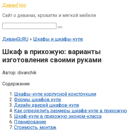
Перейти
ДиванГуру
к
Сайт о диванах, кроватях и мягкой мебели
контенту
Поиск:
ДиванGURU
»
Шкафы и шкафы-купе
Шкаф в прихожую: варианты
изготовления своими руками
Автор:
divanchik
Содержание
Шкафы-купе корпусной конструкции
Формы шкафов купе
Дизайн дверей шкафов-купе
Как определить размеры шкафа-купе в прихожую
Шкаф-купе в прихожую эконом-класса
Планирование
Стоимость, монтаж