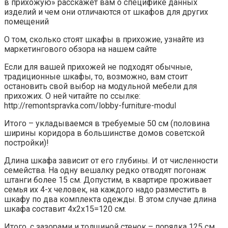
в прихожую» расскажет вам о специфике данных
изделий и чем они отличаются от шкафов для других
помещений
О том, сколько стоят шкафы в прихожие, узнайте из
маркетингового обзора на нашем сайте
Если для вашей прихожей не подходят обычные,
традиционные шкафы, то, возможно, вам стоит
остановить свой выбор на модульной мебели для
прихожих. О ней читайте по ссылке:
http://remontspravka.com/lobby-furniture-modul
Итого – укладываемся в требуемые 50 см (половина
ширины коридора в большинстве домов советской
постройки)!
Длина шкафа зависит от его глубины. И от численности
семейства. На одну вешалку редко отводят погонаж
штанги более 15 см. Допустим, в квартире проживает
семья их 4-х человек, на каждого надо разместить в
шкафу по два комплекта одежды. В этом случае длина
шкафа составит 4х2х15=120 см.
Итого, с зазорами и толщиной стенок – порядка 125 см.