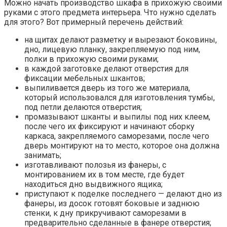
Можно начать производство шкафа в прихожую своими
руками с этого предмета интерьера. Что нужно сделать
для этого? Вот примерный перечень действий:
на щитах делают разметку и вырезают боковины,
дно, лицевую планку, закрепляемую под ним,
полки в прихожую своими руками;
в каждой заготовке делают отверстия для
фиксации мебельных шкантов;
выпиливается дверь из того же материала,
который использовался для изготовления тумбы,
под петли делаются отверстия;
промазывают шканты и выпилы под них клеем,
после чего их фиксируют и начинают сборку
каркаса, закрепляемого саморезами, после чего
дверь монтируют на то место, которое она должна
занимать;
изготавливают полозья из фанеры, с
монтированием их в том месте, где будет
находиться дно выдвижного ящика;
приступают к поделке последнего — делают дно из
фанеры, из досок готовят боковые и заднюю
стенки, к дну прикручивают саморезами в
предварительно сделанные в фанере отверстия;