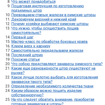
Что может понадобиться
Пошаговая инструкция по изготовлению
подъемных штор
Превращаем старые жалюзи в римские шторы
Декорируем верхний и нижний край
Почему хозяйки выбирают римские шторы
Что нужно, чтобы осуществить пошив
самостоятельно?
Первый шаг
Мастер-класс по обработке боковых краёв
Клеем верх к карнизу
Самостоятельно переделываем жалюзи
Последний штрих
Похожие статьи
Что собою представляют занавесы римского типа?
Какие еще разновидности штор существуют на
рынке?
Какое лучше полотно выбрать для изготовления
занавески такого типа?
Определение необходимого количества ткани
Каким образом можно пошить изделие
собственноручно?
На что следует обратить внимание, приобретая
готовые занавески и шторы?