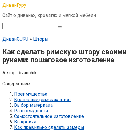
Перейти
ДиванГуру
к
Сайт о диванах, кроватях и мягкой мебели
контенту
Поиск:
ДиванGURU
»
Шторы
Как сделать римскую штору своими
руками: пошаговое изготовление
Автор:
divanchik
Содержание
Преимущества
Крепление римских штор
Выбор материала
Разновидности
Самостоятельное изготовление
Выкройка
Как правильно сделать замеры