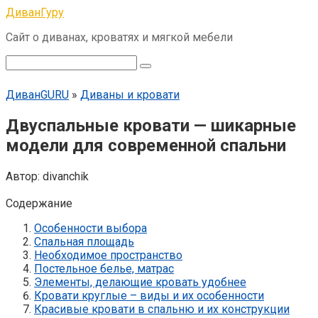
Перейти
ДиванГуру
к
Сайт о диванах, кроватях и мягкой мебели
контенту
Поиск:
ДиванGURU
»
Диваны и кровати
Двуспальные кровати — шикарные
модели для современной спальни
Автор:
divanchik
Содержание
Особенности выбора
Спальная площадь
Необходимое пространство
Постельное белье, матрас
Элементы, делающие кровать удобнее
Кровати круглые – виды и их особенности
Красивые кровати в спальню и их конструкции