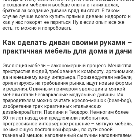
в создании мебели и вообще опыта в таких делах,
браться за создание дивана вряд ли стоит. В таком
случае лучше всего купить прямые диваны недорого и
как у нас говорят не париться. Ну а если опыт все же
есть, то можно и попробовать.
Как сделать диван своими руками –
практичная мебель для дома и дачи
Эволюция мебели – закономерный процесс. Меняются
пристрастия людей, требования к комфорту, эргономике,
да и внешнему виду интерьера. Производители мебели,
ориентируясь на требования рынка, ищут новые формы
и решения. Отличным примером эволюции в мягкой
мебели стали бескаркасные модульные диваны. Их
прародителем можно считать кресло-мешок (bean-beg),
изобретение трех креативных итальянских
дизайнеровГатти, Паолини и Теодоро. Немногим более
30-ти лет назад они предложили любопытное,
прогрессивное интерьерное решение – мягкую мебель,
не имеющую постоянной формы, по сути своей
тканевый мешок, наполненный сыпучим наполнителем.