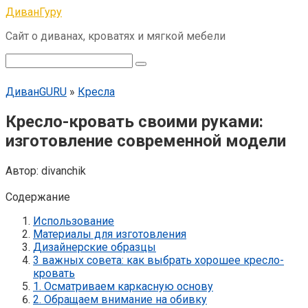
Перейти
ДиванГуру
к
Сайт о диванах, кроватях и мягкой мебели
контенту
Поиск:
ДиванGURU
»
Кресла
Кресло-кровать своими руками:
изготовление современной модели
Автор:
divanchik
Содержание
Использование
Материалы для изготовления
Дизайнерские образцы
3 важных совета: как выбрать хорошее кресло-
кровать
1. Осматриваем каркасную основу
2. Обращаем внимание на обивку