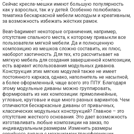
Сейчас кресла-мешки имеют большую популярность
как у взрослых, так и у детей. Особенно полюбилась
тематика бескаркасной мебели молодым и креативным,
за возможность избежать жёстких рамок.
Bean-bagимеет некоторые ограничения, например,
отсутствие спального места, к которому привыкли все
пользователи мягкой мебели. Да и полноценную
композицию из мешков сложно составить, их плюс,
наоборот хаотичность. Для тех, кто рассчитывает на
мягкую мебель для создания завершенной композиции,
есть вариант использования модульных диванов.
Конструкция этих мягких модулей также не имеет
постоянного каркаса, однако, наполнитель не насыпной,
а более оформленный, чаще всего это ППУ. Благодаря
этому модульные диваны можно группировать,
формировать из них композиции: прямолинейные,
угловые, круговые и еще много разных вариантов. Чем
отличаются бескаркасные диваны от привычных,
классических модульных конструкций? Главное – это
отсутствие жесткого основания. Это дает возможность
изготавливать любые композиции на заказ, по
индивидуальным размерам. Изменить размеры
серийного дивана с механизмом трансформации